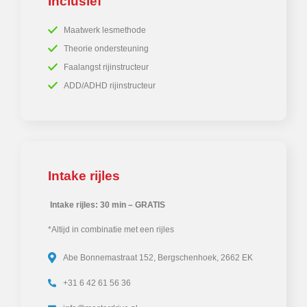
Inclusief
Maatwerk lesmethode
Theorie ondersteuning
Faalangst rijinstructeur
ADD/ADHD rijinstructeur
Intake rijles
Intake rijles: 30 min – GRATIS
*Altijd in combinatie met een rijles
Abe Bonnemastraat 152, Bergschenhoek, 2662 EK
+31 6 42 61 56 36