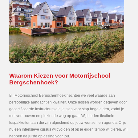
Waarom Kiezen voor Motorrijschool
Bergschenhoek?
Bij Motorrijschool Bergschenhoek hechten we veel waarde aan
persoonlijke aandacht en kwaliteit. Onze lessen worden gegeven door
gecertificeerde instructeurs die je stap voor stap begeleiden, zodat je
met vertrouwen en plezier de weg op gaat. Wij bieden flexibele
lespakketten aan die zijn afgestemd op jouw wensen en agenda. Of je
nu een intensieve cursus wilt volgen of op je eigen tempo wilt leren, wij
hebben de juiste oplossing voor jou.